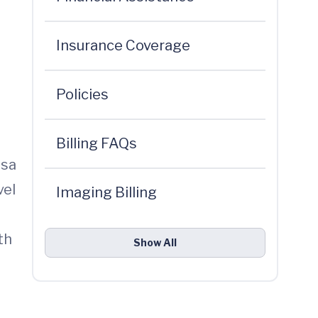
Insurance Coverage
Policies
Billing FAQs
 sa
vel
Imaging Billing
th
Show All