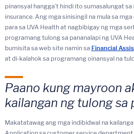
pinansyal hangga’t hindi ito sumasalungat sa
insurance. Ang mga sinisingil na mula sa mga
para sa UVA Health at nagbibigay ng mga serb
programang tulong sa pananalapi ng UVA Heal
bumisita sa web site namin sa
Financial Assi
at di-kalahok sa programang oinansyal na tul
Paano kung mayroon a
kailangan ng tulong sa
Makatatawag ang mga indibidwal na kailangan
Application sa customer service department 