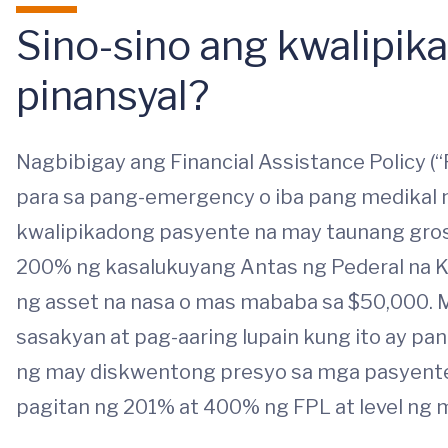
Sino-sino ang kwalipika
pinansyal?
Nagbibigay ang Financial Assistance Policy (
para sa pang-emergency o iba pang medikal 
kwalipikadong pasyente na may taunang gross
200% ng kasalukuyang Antas ng Pederal na Kar
ng asset na nasa o mas mababa sa $50,000. Ma
sasakyan at pag-aaring lupain kung ito ay p
ng may diskwentong presyo sa mga pasyente n
pagitan ng 201% at 400% ng FPL at level ng