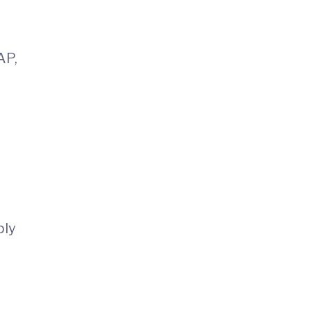
AP,
ply