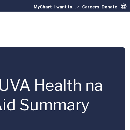
MyChart
I want to...
Careers
Donate
Trans
 UVA Health na
 Aid Summary