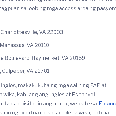
tatagpuan sa loob ng mga access area ng pasyen
 Charlottesville, VA 22903
 Manassas, VA 20110
te Boulevard, Haymerket, VA 20169
, Culpeper, VA 22701
 Ingles, makakukuha ng mga salin ng FAP at
 wika, kabilang ang Ingles at Espanyol.
taas o bisitahin ang aming website sa:
Financ
in ng buod na ito sa simpleng wika, pati na ri