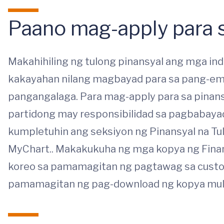
Paano mag-apply para s
Makahihiling ng tulong pinansyal ang mga ind
kakayahan nilang magbayad para sa pang-em
pangangalaga. Para mag-apply para sa pinans
partidong may responsibilidad sa pagbabayad
kumpletuhin ang seksiyon ng Pinansyal na T
MyChart.. Makakukuha ng mga kopya ng Financ
koreo sa pamamagitan ng pagtawag sa cust
pamamagitan ng pag-download ng kopya mul