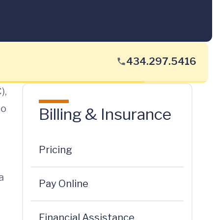
434.297.5416
),
yo
Billing & Insurance
Pricing
a
Pay Online
Financial Assistance