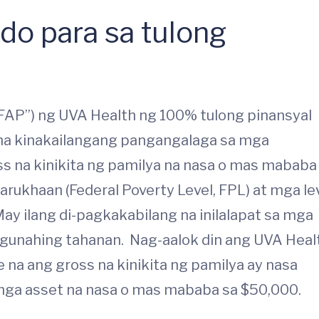
do para sa tulong
“FAP”) ng UVA Health ng 100% tulong pinansyal
na kinakailangang pangangalaga sa mga
 na kinikita ng pamilya na nasa o mas mababa
ukhaan (Federal Poverty Level, FPL) at mga le
y ilang di-pagkakabilang na inilalapat sa mga
angunahing tahanan. Nag-aalok din ang UVA Heal
a ang gross na kinikita ng pamilya ay nasa
 mga asset na nasa o mas mababa sa $50,000.