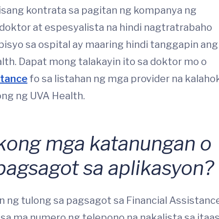
 isang kontrata sa pagitan ng kompanya ng
 doktor at espesyalista na hindi nagtratrabaho
isyo sa ospital ay maaring hindi tanggapin ang
th. Dapat mong talakayin ito sa doktor mo o
stance
fo sa listahan ng mga provider na kalaho
ong ng UVA Health.
kong mga katanungan o
 pagsagot sa aplikasyon?
 ng tulong sa pagsagot sa Financial Assistanc
sa ma numero ng telepono na nakalista sa itaas