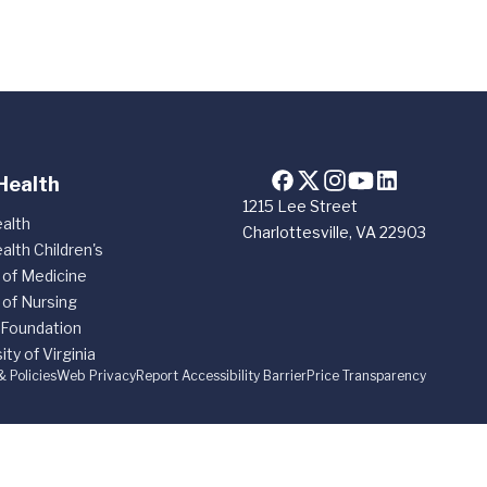
Health
1215 Lee Street
alth
Charlottesville, VA 22903
alth Children's
 of Medicine
 of Nursing
 Foundation
ity of Virginia
& Policies
Web Privacy
Report Accessibility Barrier
Price Transparency