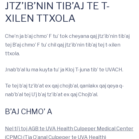
JTZ’IB’NIN TIB’AJ TE T-
XILEN TTXOLA
Che’n ja b’aj chmo’ F tu’ tok cheyana qaj jtz’ib’nin tib’aj
tej B’aj chmo’ F tu’ chil qaj jtz’ib’nin tib’aj tej t-xilen
ttxola.
Jnab’b’al lu ma kuyta tu’ ja Kloj T-juna tib’ te UVACH.
Te tej b’aj tz’ib’at ex qaj chojb’al, qanlakx qaj qeya q-
nab’b’al tej U’j b’aj tz’ib’at ex qaj Chojb’al.
B’AJ CHMO’ A
Nel ti’j toj AGB te UVA Health Culpeper Medical Center
(CPMC) (Tja Q’anal Culpeper te UVA Health)