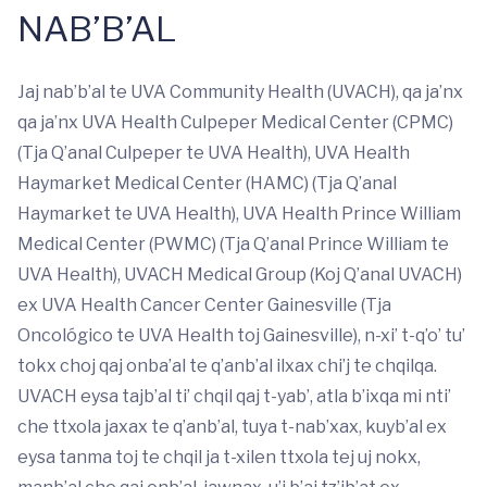
NAB’B’AL
Jaj nab’b’al te UVA Community Health (UVACH), qa ja’nx
qa ja’nx UVA Health Culpeper Medical Center (CPMC)
(Tja Q’anal Culpeper te UVA Health), UVA Health
Haymarket Medical Center (HAMC) (Tja Q’anal
Haymarket te UVA Health), UVA Health Prince William
Medical Center (PWMC) (Tja Q’anal Prince William te
UVA Health), UVACH Medical Group (Koj Q’anal UVACH)
ex UVA Health Cancer Center Gainesville (Tja
Oncológico te UVA Health toj Gainesville), n-xi’ t-q’o’ tu’
tokx choj qaj onba’al te q’anb’al ilxax chi’j te chqilqa.
UVACH eysa tajb’al ti’ chqil qaj t-yab’, atla b’ixqa mi nti’
che ttxola jaxax te q’anb’al, tuya t-nab’xax, kuyb’al ex
eysa tanma toj te chqil ja t-xilen ttxola tej uj nokx,