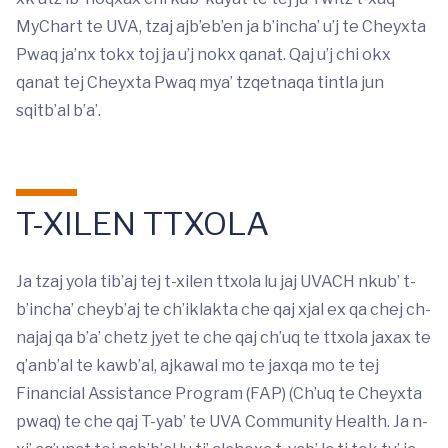
MyChart te UVA, tzaj ajb’eb’en ja b’incha’ u’j te Cheyxta
Pwaq ja’nx tokx toj ja u’j nokx qanat. Qaj u’j chi okx
qanat tej Cheyxta Pwaq mya’ tzqetnaqa tintla jun
sqitb’al b’a’.
T-XILEN TTXOLA
Ja tzaj yola tib’aj tej t-xilen ttxola lu jaj UVACH nkub’ t-
b’incha’ cheyb’aj te ch’iklakta che qaj xjal ex qa chej ch-
najaj qa b’a’ chetz jyet te che qaj ch’uq te ttxola jaxax te
q’anb’al te kawb’al, ajkawal mo te jaxqa mo te tej
Financial Assistance Program (FAP) (Ch’uq te Cheyxta
pwaq) te che qaj T-yab’ te UVA Community Health. Ja n-