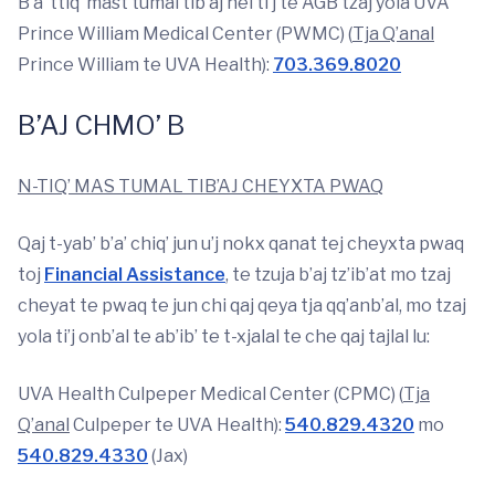
B’a’ ttiq’ mast tumal tib’aj nel ti’j te AGB tzaj yola UVA
Prince William Medical Center (PWMC) (
Tja Q’anal
Prince William te UVA Health):
703.369.8020
B’AJ CHMO’ B
N-TIQ’ MAS TUMAL TIB’AJ CHEYXTA PWAQ
Qaj t-yab’ b’a’ chiq’ jun u’j nokx qanat tej cheyxta pwaq
toj
Financial Assistance
, te tzuja b’aj tz’ib’at mo tzaj
cheyat te pwaq te jun chi qaj qeya tja qq’anb’al, mo tzaj
yola ti’j onb’al te ab’ib’ te t-xjalal te che qaj tajlal lu:
UVA Health Culpeper Medical Center (CPMC) (
Tja
Q’anal
Culpeper te UVA Health):
540.829.4320
mo
540.829.4330
(Jax)