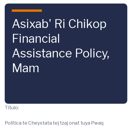
Skip to main content
Asixab' Ri Chikop
Financial
Assistance Policy,
Mam
Título:
Política te Cheyxtata tej tzaj onat tuya Pwaq