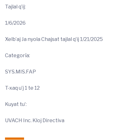
Tajlal q’ij:
1/6/2026
Xelb’aj Ja nyola Chajsat tajlal q’ij 1/21/2025
Categoría:
SYS.MIS.FAP
T-xaq u’j 1 te 12
Kuyat tu’:
UVACH Inc. Kloj Directiva