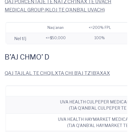
QAJ PORCENTAJE TE NATZ CH’INAX TE UVACH
MEDICAL GROUP (KLOJ TE Q’ANB’AL UVACH)
Naq’anan
<=200% FPL
<=$50,000
100%
Nel ti’j
B’AJ CHMO’ D
QAJ TAJLAL TE CHQILXTA CHI B’AJ TZ’IB’AXAX
UVA HEALTH CULPEPER MEDICAL 
(TJA Q’ANB’AL CULPEPER TE U
UVA HEALTH HAYMARKET MEDICAL 
(TJA Q’ANB’AL HAYMARKET TE 