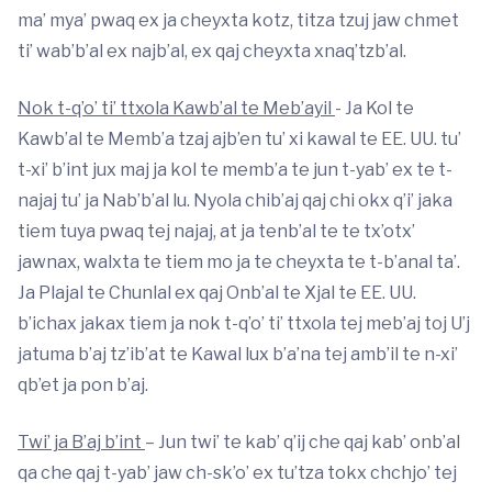
ma’ mya’ pwaq ex ja cheyxta kotz, titza tzuj jaw chmet
ti’ wab’b’al ex najb’al, ex qaj cheyxta xnaq’tzb’al.
Nok t-q’o’ ti’ ttxola Kawb’al te Meb’ayil
- Ja Kol te
Kawb’al te Memb’a tzaj ajb’en tu’ xi kawal te EE. UU. tu’
t-xi’ b’int jux maj ja kol te memb’a te jun t-yab’ ex te t-
najaj tu’ ja Nab’b’al lu. Nyola chib’aj qaj chi okx q’i’ jaka
tiem tuya pwaq tej najaj, at ja tenb’al te te tx’otx’
jawnax, walxta te tiem mo ja te cheyxta te t-b’anal ta’.
Ja Plajal te Chunlal ex qaj Onb’al te Xjal te EE. UU.
b’ichax jakax tiem ja nok t-q’o’ ti’ ttxola tej meb’aj toj U’j
jatuma b’aj tz’ib’at te Kawal lux b’a’na tej amb’il te n-xi’
qb’et ja pon b’aj.
Twi’ ja B’aj b’int
– Jun twi’ te kab’ q’ij che qaj kab’ onb’al
qa che qaj t-yab’ jaw ch-sk’o’ ex tu’tza tokx chchjo’ tej