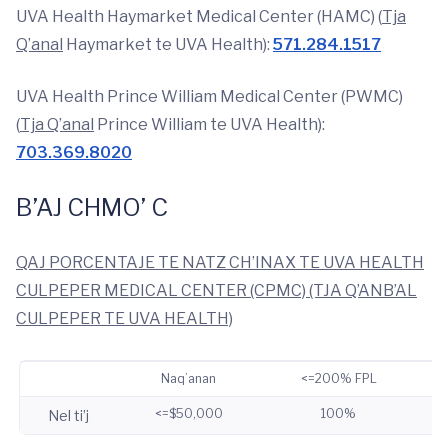
UVA Health Haymarket Medical Center (HAMC) (
Tja
Q’anal
Haymarket te UVA Health):
571.284.1517
UVA Health Prince William Medical Center (PWMC)
(
Tja Q’anal
Prince William te UVA Health):
703.369.8020
B’AJ CHMO’ C
QAJ PORCENTAJE TE NATZ CH’INAX TE UVA HEALTH
CULPEPER MEDICAL CENTER (CPMC) (TJA Q’ANB’AL
CULPEPER TE UVA HEALTH)
Naq’anan
<=200% FPL
<=$50,000
100%
Nel ti’j