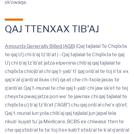
sk’owaqa.
QAJ TTENXAX TIB’AJ
Amounts Generally Billed (AGB)
(Qaj tajlalal Te Chqilxta
te qaj U’j chi b’aj tz’ib’at ) –Qaj tajlalal te Chqilxta te qaj
U’j chi b’aj tz’ib’at jatza elpenina chib’aj qaj tajlalal te
chqilxta chiojb’al chi qaj t-yab’ ti’ qaj onb’al te toj il ta’ ex
qaj k’al q’anb’al ilxax chi’j qa at che ch-txola jaxax te
q’anb’al. Qaj t-munal te che qaj t-yab’ chi jaw sk’et te tej
cheyxta pwaq jatza pon we’ te jawnax chi qaj tajlalal te
chqilxta u’j b’aj tz’ib’at (“AGB”) chu qaj onb’al che’x qb’et.
Qaj t-munal lun yola chib’aj qaj tajlalal jun japal lela
nkub’ kuyat tu’ ja Medicare, BCBS ex chiwasa’ tten te
che qaj stisb’al te ta’ toj il ex kab’t stisb’al te k’al q’anb’al