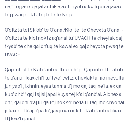
naj” toj ja’ex qa jatz chik’ajax toj yol nokx tq’uma jaxax
tej pwaq noktz tej Jefe te Najaj.
Q’oltzta tej Sk’ob’ te Q’anal/Klol tej te Cheyxta Q’anal
-
Q’oltzta te klol noktz aq’anal tu’ UVACH te cheylak qaj
t-yab’ te che qaj ch’uq te kawal ex qaj cheyxta pwaq te
UVACH.
Qaj onb’al te K’al q’anb’al Ilxax chi’j
– Qaj onb’al te ab’ib’
te q’anal ilxax chi’j tu’ twe’ twitz, cheylakta mo meyolta
jun yab’il, ixhnin, eysa tanma ti’j mo qaj taq’ ne’la, ex qa
kub’ chb’i’ qaj tajlal japal kuya tej k’al q’anb’al. Alchexa
chi’j qaj chi b’aj lu, qa tej nok se’ ne’la ti’ taq’ mo chyonal
jakax nel b’aj ti’pa tu’, jax ju’xa nok te k’al q’anb’al ilxax
ti’j kxe’l q’anat.