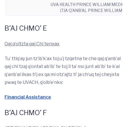
UVA HEALTH PRINCE WILLIAM MEDIC
(TJA Q’ANB’AL PRINCE WILLIAM T
B’AJ CHMO’ E
Qaj q’oltzta qaj Chi tenxax
Tu’ ttiq’ay jun tz’ib’k’ax toj u’j tzqetna te che qaj q’anb’al
qaj chi tzaj q’ontat ab’ib’ te toj il ta’ mo junt ab’ib’ te k’al
q’anb’al ilxax ti’j ex qa mi otz’ajtz ti’ ja ch’uq tej cheyxta
pwaq te UVACH, q’olb’e’nkx:
Financial Assistance
B’AJ CHMO’ F