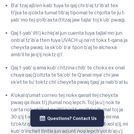
B’a’ tzaj ajb’en kab’ tuya te qaj chi b’aj tz’ib’at tex
ti’jxa te q’olxta tumal tib’aj tipomal te chjolta te ju t-
yab’ mo tej q’olb’axta (titzaj jaw tajla’ toj k’ub’ pwaq).
Qaj t-yab’ ilti’j kchiq’al jun cuenta tuya tajlal mo jun
onb’al tz’ib’a tten tuya UVACH uj na’nt tokx t-qana ja
cheyxta pwaq. Ja sk’ob’ b’a’ tpon b’aj te alchexa
amb’il te ja q’ij noktz q’i’.
Qaj t-yab’ q ama kub’ chtzina chib’ te chokx ex onal
chuya qaj Q’oltzta te Sk’ob’ te Q’anal mya’ chi jaw
sk’et te tu’ toktz chi’ cheyxta pwaq tjaq’ ja nab’b’al lu.
K’okal q’umat correo tej nokx qanat tej cheyxta
pwaq qa ilxax ti’j jtumal noq lepch. Toj ja u’j nok te
carta nok ch’ikat qa ilti’j k’a’l t-meltz’u’ jtumal toj ja
30 q’ij t-xol q’ij lepch jatuma nokx q’i’ te. Qa mi ma
Questions? Contact Us
tz’oktz q’i’ jtumal nokx qanat toj qaj 30 q’ij t-xol q’ij, mi
kub’ b’inchet tintla jun aq’unt noq lepch yol ib’aj u’j