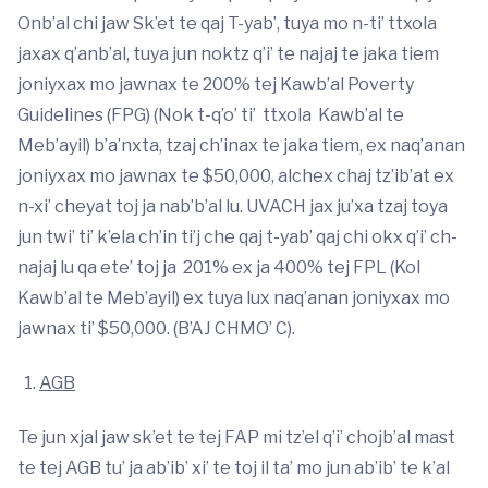
Onb’al chi jaw Sk’et te qaj T-yab’, tuya mo n-ti’ ttxola
jaxax q’anb’al, tuya jun noktz q’i’ te najaj te jaka tiem
joniyxax mo jawnax te 200% tej Kawb’al Poverty
Guidelines (FPG) (Nok t-q’o’ ti’ ttxola Kawb’al te
Meb’ayil) b’a’nxta, tzaj ch’inax te jaka tiem, ex naq’anan
joniyxax mo jawnax te $50,000, alchex chaj tz’ib’at ex
n-xi’ cheyat toj ja nab’b’al lu. UVACH jax ju’xa tzaj toya
jun twi’ ti’ k’ela ch’in ti’j che qaj t-yab’ qaj chi okx q’i’ ch-
najaj lu qa ete’ toj ja 201% ex ja 400% tej FPL (Kol
Kawb’al te Meb’ayil) ex tuya lux naq’anan joniyxax mo
jawnax ti’ $50,000. (B’AJ CHMO’ C).
AGB
Te jun xjal jaw sk’et te tej FAP mi tz’el q’i’ chojb’al mast
te tej AGB tu’ ja ab’ib’ xi’ te toj il ta’ mo jun ab’ib’ te k’al