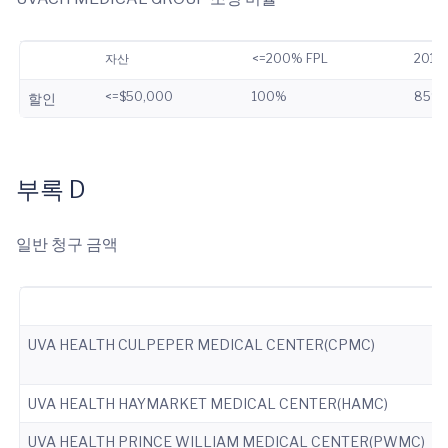
자산
<=200% FPL
201%
<=$50,000
100%
85%
할인
부록 D
일반 청구 금액
UVA HEALTH CULPEPER MEDICAL CENTER(CPMC)
UVA HEALTH HAYMARKET MEDICAL CENTER(HAMC)
UVA HEALTH PRINCE WILLIAM MEDICAL CENTER(PWMC)