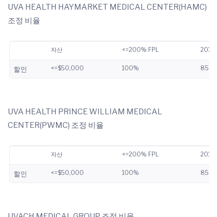
UVA HEALTH HAYMARKET MEDICAL CENTER(HAMC)
조정 비율
자산
<=200% FPL
201%
<=$50,000
100%
85%
할인
UVA HEALTH PRINCE WILLIAM MEDICAL
CENTER(PWMC) 조정 비율
자산
<=200% FPL
201%
<=$50,000
100%
85%
할인
UVACH MEDICAL GROUP 조정 비율