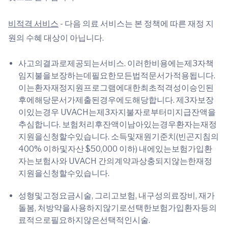
비적격 서비스
- 다음 의료 서비스는 본 정책에 따른 재정 지
원의 수혜 대상이 아닙니다.
사고의결과로제공되는서비스. 이러한비용에는제3자책
임지불을보장하는데필요한모든법적문서가적용됩니다.
이는환자재정지원프로그램에대한최초적격성이승인된
후에해당문서가제출된경우에도해당합니다. 제3자보장
이있는경우 UVACH는제3자지불자로부터미지급잔액을
추심합니다. 보험처리후잔액이남아있는경우환자는재정
지원을신청할수있습니다. 소득및재원기준치(빈곤지침의
400% 이하및자산 $50,000 이하) 내에있는보험가입환
자는보험사와 UVACH 간의계약과상충되지않는한재정
지원을신청할수있습니다.
성형및고정요금시술, 그리고보험, 내구성의료장비, 재가
돌봄, 처방약을사용하지않기로선택한보험가입환자등의
료적으로필요하지않은선택적인시술.