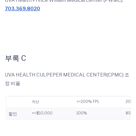
UVA Health Prince William Medical Center (PWMC):
703.369.8020
부록 C
UVA HEALTH CULPEPER MEDICAL CENTER(CPMC) 조
정 비율
자산
<=200% FPL
201%
<=$50,000
100%
85%
할인