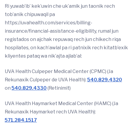
Ri yuwab’ib’ kek’uwin che uk’amik jun taonik rech
tob’anik chipuwaqil pa
https://uvahealth.com/services/billing-
insurance/financial-assistance-eligibility, rumal jun
registados on ajchak repuwaq rech jun chikech riqa
hospilates, on kach’awlal pa ri patnixik rech kitatb’exik
kliyentes pataq wa nik’ajta ajlab’al:
UVA Health Culpeper Medical Center (CPMC) (Ja
Rekunaxik Culpeper de UVA Health):
540.829.4320
on
540.829.4330
(Retinimit)
UVA Health Haymarket Medical Center (HAMC) (Ja
Rekunaxik Haymarket rech UVA Health):
571.284.1517