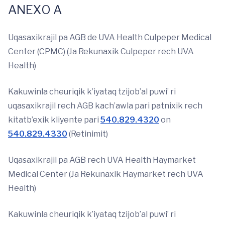
ANEXO A
Uqasaxikrajil pa AGB de UVA Health Culpeper Medical
Center (CPMC) (Ja Rekunaxik Culpeper rech UVA
Health)
Kakuwinla cheuriqik k’iyataq tzijob’al puwi’ ri
uqasaxikrajil rech AGB kach’awla pari patnixik rech
kitatb’exik kliyente pari
540.829.4320
on
540.829.4330
(Retinimit)
Uqasaxikrajil pa AGB rech UVA Health Haymarket
Medical Center (Ja Rekunaxik Haymarket rech UVA
Health)
Kakuwinla cheuriqik k’iyataq tzijob’al puwi’ ri