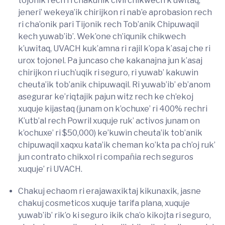
tojonik rech ri chakunik civil chikwech k’uwitaq,
jeneri’ wekeya’ik chirijkon ri nab’e aprobasion rech
ri cha’onik pari Tijonik rech Tob’anik Chipuwaqil
kech yuwab’ib’. Wek’one ch’iqunik chikwech
k’uwitaq, UVACH kuk’amna ri rajil k’opa k’asaj che ri
urox tojonel. Pa juncaso che kakanajna jun k’asaj
chirijkon ri uch’uqik ri seguro, ri yuwab’ kakuwin
cheuta’ik tob’anik chipuwaqil. Ri yuwab’ib’ eb’anom
asegurar ke’riqtajik pajun witz rech ke ch’ekoj
xuquje kijastaq (junam on k’ochuxe’ ri 400% rechri
K’utb’al rech Powril xuquje ruk’ activos junam on
k’ochuxe’ ri $50,000) ke’kuwin cheuta’ik tob’anik
chipuwaqil xaqxu kata’ik cheman ko’kta pa ch’oj ruk’
jun contrato chikxol ri compañia rech seguros
xuquje’ ri UVACH.
Chakuj echaom ri erajawaxiktaj kikunaxik, jasne
chakuj cosmeticos xuquje tarifa plana, xuquje
yuwab’ib’ rik’o ki seguro ikik cha’o kikojta ri seguro,