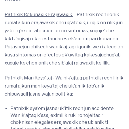
Patnixik Rekunaxik Erajawaxik
– Patnixik rech ilonik
rumal ajkun erajawaxik che uq’atexik, uriqik on rilik jun
yab’il, q’axom, afeccion on riu sintomas, xuquje’ che
kiktz’aqisaj ruk ri estandares ek’amom pari kunanem.
Pa jasnejun chikech wanik’ajtaq riqonik, we ri afeccion
kuya sintomas on efectos ek’uwitaq kakesajuchuq’ab’,
xuquje ke’chomanik che sib’alaj rajawaxik ke’ilik.
Patnixik Man Keya’taj -
Wa nik’ajtaq patnixik rech ilinik
rumal ajkun man keya’taj che uk’amik tob’anik
chipuwaqil jasne wajun politika:
Patnixik eya’om jasne uk’itik rech jun accidente.
Wanik’ajtaq k’asaj eximilik ruk’ ronojeltaq ri
choknisan elegales erajawaxik che ub’anik ti