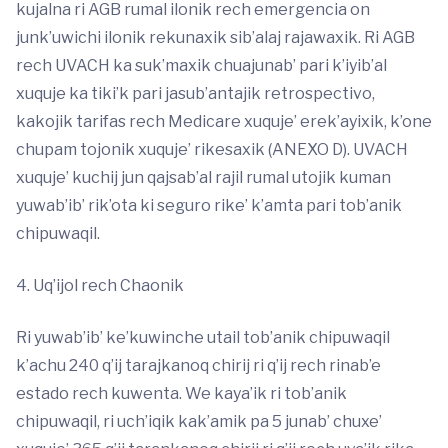
kujalna ri AGB rumal ilonik rech emergencia on
junk’uwichi ilonik rekunaxik sib’alaj rajawaxik. Ri AGB
rech UVACH ka suk’maxik chuajunab’ pari k’iyib’al
xuquje ka tiki’k pari jasub’antajik retrospectivo,
kakojik tarifas rech Medicare xuquje’ erek’ayixik, k’one
chupam tojonik xuquje’ rikesaxik (ANEXO D). UVACH
xuquje’ kuchij jun qajsab’al rajil rumal utojik kuman
yuwab’ib’ rik’ota ki seguro rike’ k’amta pari tob’anik
chipuwaqil.
4. Uq’ijol rech Chaonik
Ri yuwab’ib’ ke’kuwinche utail tob’anik chipuwaqil
k’achu 240 q’ij tarajkanoq chirij ri q’ij rech rinab’e
estado rech kuwenta. We kaya’ik ri tob’anik
chipuwaqil, ri uch’iqik kak’amik pa 5 junab’ chuxe’