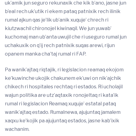
uk’amik jun seguro rekunaxik che kik b’ano, jasne jun
b’eal rech uk’utik ri ekem pataq patnixik rech ilinik
rumal ajkun qas je’lik ub’anik xuquje’ chrech ri
kiutzwachil chironojel kiwinaqil. We jun yuwab’
kuchomaj man ub’anta uwujil che ri useguro rumal jun
uchakuxik on q’ij rech patnixik suqas arewi, rijun
opanem manka cha’taj rumal ri FAP.
Pa wanik’ajtaq riqtajik, ri legislacion reamaq ekojom
ke’kuwinche ukojik chakunem ek’uwi on nik’ajchik
chikech ri hospitales rechtaq ri estados. Ri ucholajil
wajun politika are utz’aqtaxik ronojeltaq ri kata’ik
rumal ri legislacion Reamaq xuquje’ estatal pataq
wanik’ajtaq estado. Rumalnewa, ajujuntaq jamalem
xaqxu ke’kojik pa ajujuntaq estados, jasne kab’ixik
wachanim.