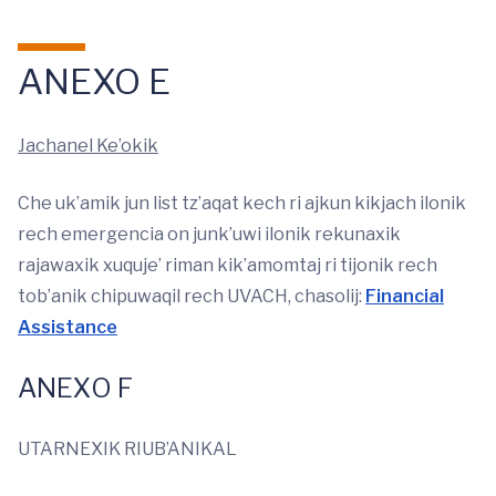
ANEXO E
Jachanel Ke’okik
Che uk’amik jun list tz’aqat kech ri ajkun kikjach ilonik
rech emergencia on junk’uwi ilonik rekunaxik
rajawaxik xuquje’ riman kik’amomtaj ri tijonik rech
tob’anik chipuwaqil rech UVACH, chasolij:
Financial
Assistance
ANEXO F
UTARNEXIK RIUB’ANIKAL