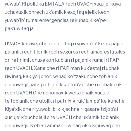
yuwab’. Ri politika EMTALA rech UVACH xuquje’ kuya
uchakuxik chrech uk’amik k’exojtaq ejelik kech
yuwab’ib’ rumal emergencias rekunaxik ke’pe
pak’uwitaq ja.
UVACH karayej che ronojeltaq ri yuwab’ib’ ke’ok pajun
pajanik rech tijonik rech seguros rech amaq, estatales
on retinimit chuxekon kab’an ri pajanik rumal ri FAP
rech UVACH. Xane che ri FAP man kuk’estaj ri uchak
riwinaq, kakiye’j cheri winaq ke’tzakunche tob’anik
chipuwaqil pataq ri Tijonik ke’tob’an che ri uchakuxik
rech UVACH Che uchomaxik weka chaik xuquje’
te’tob’anik che utojik ri patnixik ruk’ jumpa’ ke’kunche.
Kiye’xik che ri yuwab’ib’ kikjachne ri qasare tzijob’al
xuquje’ k’oucholajil che UVACH che uk’amik tob’anik
chipuwaqil. K’eb’an animar ri winaq rik’o kipuwaq che