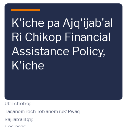
Skip to main content
K'iche pa Ajq'ijab'al
Ri Chikop Financial
Assistance Policy,
K'iche
Ub’i’ ch’ob’oj:
Taqanem rech Tob’anem ruk’ Pwaq
Rajilab’alil q’ij: