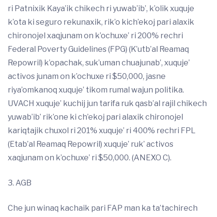
ri Patnixik Kaya’ik chikech ri yuwab’ib’, k’olik xuquje
k’ota ki seguro rekunaxik, rik’o kich’ekoj pari alaxik
chironojel xaqjunam on k’ochuxe’ ri 200% rechri
Federal Poverty Guidelines (FPG) (K’utb’al Reamaq
Repowril) k’opachak, suk’uman chuajunab’, xuquje’
activos junam on k’ochuxe ri $50,000, jasne
riya’omkanoq xuquje’ tikom rumal wajun politika.
UVACH xuquje’ kuchij jun tarifa ruk qasb’al rajil chikech
yuwab’ib’ rik’one ki ch’ekoj pari alaxik chironojel
kariqtajik chuxol ri 201% xuquje’ ri 400% rechri FPL
(Etab’al Reamaq Repowril) xuquje’ ruk’ activos
xaqjunam on k’ochuxe’ ri $50,000. (ANEXO C).
3. AGB
Che jun winaq kachaik pari FAP man ka ta’tachirech