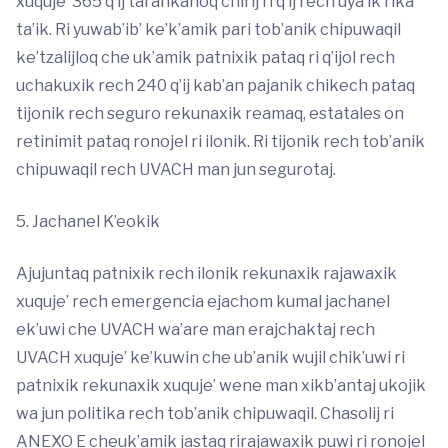
xuquje’ 365 q’ij tarankanoq chirij ri q’ij rech uya’ik rika
ta’ik. Ri yuwab’ib’ ke’k’amik pari tob’anik chipuwaqil
ke’tzalijloq che uk’amik patnixik pataq ri q’ijol rech
uchakuxik rech 240 q’ij kab’an pajanik chikech pataq
tijonik rech seguro rekunaxik reamaq, estatales on
retinimit pataq ronojel ri ilonik. Ri tijonik rech tob’anik
chipuwaqil rech UVACH man jun segurotaj.
5. Jachanel K’eokik
Ajujuntaq patnixik rech ilonik rekunaxik rajawaxik
xuquje’ rech emergencia ejachom kumal jachanel
ek’uwi che UVACH wa’are man erajchaktaj rech
UVACH xuquje’ ke’kuwin che ub’anik wujil chik’uwi ri
patnixik rekunaxik xuquje’ wene man xikb’antaj ukojik
wa jun politika rech tob’anik chipuwaqil. Chasolij ri
ANEXO E cheuk’amik jastaq rirajawaxik puwi ri ronojel