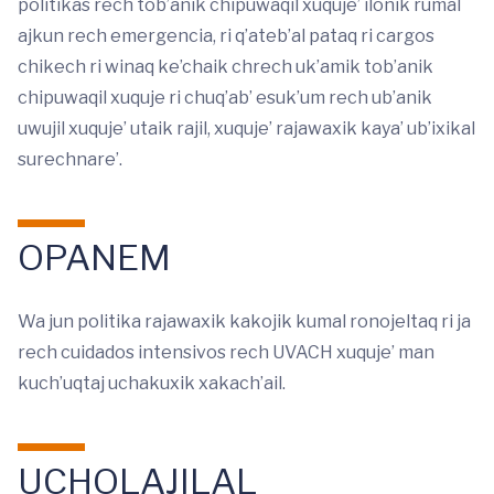
politikas rech tob’anik chipuwaqil xuquje’ ilonik rumal
ajkun rech emergencia, ri q’ateb’al pataq ri cargos
chikech ri winaq ke’chaik chrech uk’amik tob’anik
chipuwaqil xuquje ri chuq’ab’ esuk’um rech ub’anik
uwujil xuquje’ utaik rajil, xuquje’ rajawaxik kaya’ ub’ixikal
surechnare’.
OPANEM
Wa jun politika rajawaxik kakojik kumal ronojeltaq ri ja
rech cuidados intensivos rech UVACH xuquje’ man
kuch’uqtaj uchakuxik xakach’ail.
UCHOLAJILAL