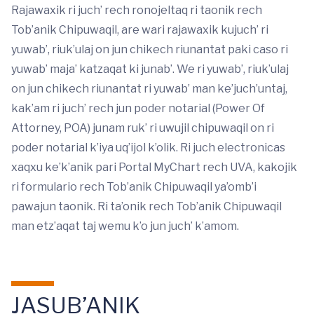
Rajawaxik ri juch’ rech ronojeltaq ri taonik rech
Tob’anik Chipuwaqil, are wari rajawaxik kujuch’ ri
yuwab’, riuk’ulaj on jun chikech riunantat paki caso ri
yuwab’ maja’ katzaqat ki junab’. We ri yuwab’, riuk’ulaj
on jun chikech riunantat ri yuwab’ man ke’juch’untaj,
kak’am ri juch’ rech jun poder notarial (Power Of
Attorney, POA) junam ruk’ ri uwujil chipuwaqil on ri
poder notarial k’iya uq’ijol k’olik. Ri juch electronicas
xaqxu ke’k’anik pari Portal MyChart rech UVA, kakojik
ri formulario rech Tob’anik Chipuwaqil ya’omb’i
pawajun taonik. Ri ta’onik rech Tob’anik Chipuwaqil
man etz’aqat taj wemu k’o jun juch’ k’amom.
JASUB’ANIK