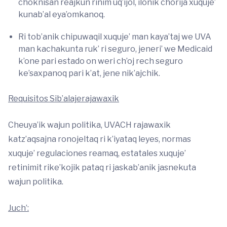
choknisan reajkun rinim uq’ijol, ilonik chorija xuquje’
kunab’al eya’omkanoq.
Ri tob’anik chipuwaqil xuquje’ man kaya’taj we UVA
man kachakunta ruk’ ri seguro, jeneri’ we Medicaid
k’one pari estado on weri ch’oj rech seguro
ke’saxpanoq pari k’at, jene nik’ajchik.
Requisitos Sib’alajerajawaxik
Cheuya’ik wajun politika, UVACH rajawaxik
katz’aqsajna ronojeltaq ri k’iyataq leyes, normas
xuquje’ regulaciones reamaq, estatales xuquje’
retinimit rike’kojik pataq ri jaskab’anik jasnekuta
wajun politika.
Juch’: