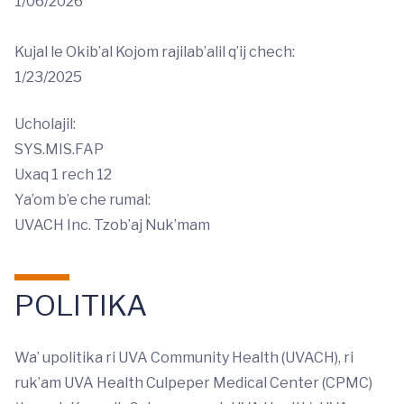
1/06/2026
Kujal le Okib’al Kojom rajilab’alil q’ij chech:
1/23/2025
Ucholajil:
SYS.MIS.FAP
Uxaq 1 rech 12
Ya’om b’e che rumal:
UVACH Inc. Tzob’aj Nuk’mam
POLITIKA
Wa’ upolitika ri UVA Community Health (UVACH), ri
ruk’am UVA Health Culpeper Medical Center (CPMC)