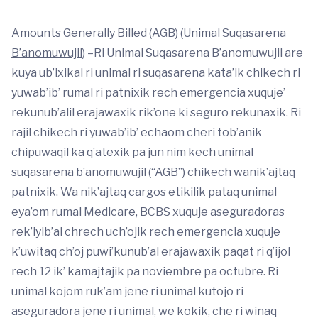
Amounts Generally Billed (AGB) (Unimal Suqasarena
B’anomuwujil)
–Ri Unimal Suqasarena B’anomuwujil are
kuya ub’ixikal ri unimal ri suqasarena kata’ik chikech ri
yuwab’ib’ rumal ri patnixik rech emergencia xuquje’
rekunub’alil erajawaxik rik’one ki seguro rekunaxik. Ri
rajil chikech ri yuwab’ib’ echaom cheri tob’anik
chipuwaqil ka q’atexik pa jun nim kech unimal
suqasarena b’anomuwujil (“AGB”) chikech wanik’ajtaq
patnixik. Wa nik’ajtaq cargos etikilik pataq unimal
eya’om rumal Medicare, BCBS xuquje aseguradoras
rek’iyib’al chrech uch’ojik rech emergencia xuquje
k’uwitaq ch’oj puwi’kunub’al erajawaxik paqat ri q’ijol
rech 12 ik’ kamajtajik pa noviembre pa octubre. Ri
unimal kojom ruk’am jene ri unimal kutojo ri
aseguradora jene ri unimal, we kokik, che ri winaq