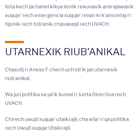
lista kech jachanel kikya ilonik rekunaxik arerajawaxik
xuquje’ rech emergencia xuquje’ riman ki k’amomtaj ri
tijonik rech tob’anik chipuwaqil rech UVACH.
UTARNEXIK RIUB’ANIKAL
Chasolij ri Anexo F chech uch’ob’ik jas utarnexik
riub’anikal.
Wa jun politika xa ya’ik kumal ri Junta Directiva rech
UVACH.
Chirech uwujil xuquje’ utaikrajil, cha wila’ ri qa politika
rech Uwujil xuquje Utaikrajil.