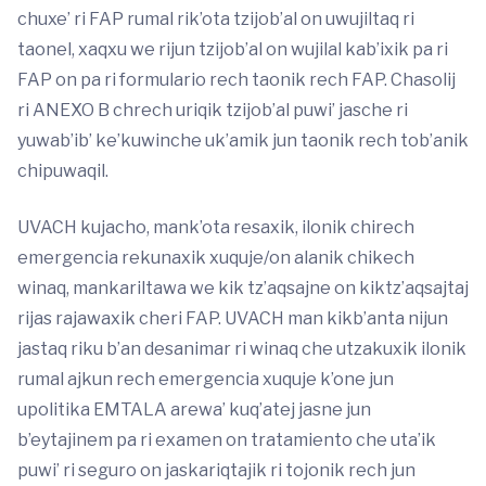
chuxe’ ri FAP rumal rik’ota tzijob’al on uwujiltaq ri
taonel, xaqxu we rijun tzijob’al on wujilal kab’ixik pa ri
FAP on pa ri formulario rech taonik rech FAP. Chasolij
ri ANEXO B chrech uriqik tzijob’al puwi’ jasche ri
yuwab’ib’ ke’kuwinche uk’amik jun taonik rech tob’anik
chipuwaqil.
UVACH kujacho, mank’ota resaxik, ilonik chirech
emergencia rekunaxik xuquje/on alanik chikech
winaq, mankariltawa we kik tz’aqsajne on kiktz’aqsajtaj
rijas rajawaxik cheri FAP. UVACH man kikb’anta nijun
jastaq riku b’an desanimar ri winaq che utzakuxik ilonik
rumal ajkun rech emergencia xuquje k’one jun
upolitika EMTALA arewa’ kuq’atej jasne jun
b’eytajinem pa ri examen on tratamiento che uta’ik
puwi’ ri seguro on jaskariqtajik ri tojonik rech jun