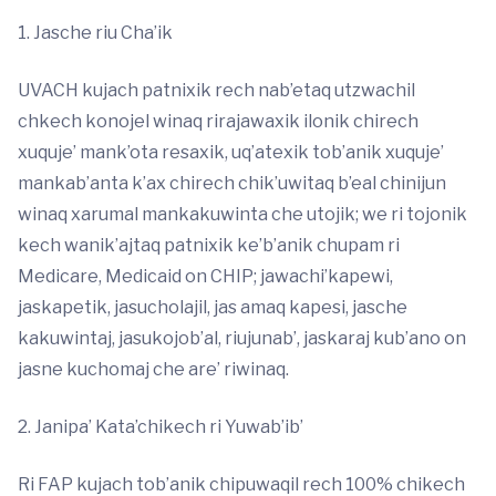
1. Jasche riu Cha’ik
UVACH kujach patnixik rech nab’etaq utzwachil
chkech konojel winaq rirajawaxik ilonik chirech
xuquje’ mank’ota resaxik, uq’atexik tob’anik xuquje’
mankab’anta k’ax chirech chik’uwitaq b’eal chinijun
winaq xarumal mankakuwinta che utojik; we ri tojonik
kech wanik’ajtaq patnixik ke’b’anik chupam ri
Medicare, Medicaid on CHIP; jawachi’kapewi,
jaskapetik, jasucholajil, jas amaq kapesi, jasche
kakuwintaj, jasukojob’al, riujunab’, jaskaraj kub’ano on
jasne kuchomaj che are’ riwinaq.
2. Janipa’ Kata’chikech ri Yuwab’ib’
Ri FAP kujach tob’anik chipuwaqil rech 100% chikech