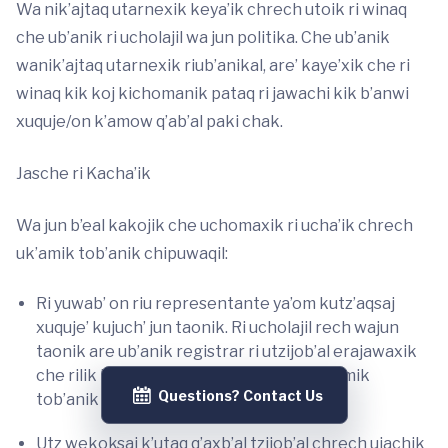
Wa nik’ajtaq utarnexik keya’ik chrech utoik ri winaq
che ub’anik ri ucholajil wa jun politika. Che ub’anik
wanik’ajtaq utarnexik riub’anikal, are’ kaye’xik che ri
winaq kik koj kichomanik pataq ri jawachi kik b’anwi
xuquje/on k’amow q’ab’al paki chak.
Jasche ri Kacha’ik
Wa jun b’eal kakojik che uchomaxik ri ucha’ik chrech
uk’amik tob’anik chipuwaqil:
Ri yuwab’ on riu representante ya’om kutz’aqsaj
xuquje’ kujuch’ jun taonik. Ri ucholajil rech wajun
taonik are ub’anik registrar ri utzijob’al erajawaxik
che rilik le kach’aik ri yuwab’ chrech uk’amik
Questions? Contact Us
tob’anik chipuwaqil.
Utz wekoksaj k’utaq q’axb’al tzijob’al chrech ujachik