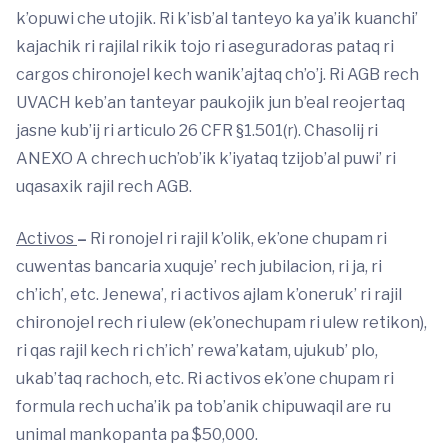
k’opuwi che utojik. Ri k’isb’al tanteyo ka ya’ik kuanchi’
kajachik ri rajilal rikik tojo ri aseguradoras pataq ri
cargos chironojel kech wanik’ajtaq ch’o’j. Ri AGB rech
UVACH keb’an tanteyar paukojik jun b’eal reojertaq
jasne kub’ij ri articulo 26 CFR §1.501(r). Chasolij ri
ANEXO A chrech uch’ob’ik k’iyataq tzijob’al puwi’ ri
uqasaxik rajil rech AGB.
Activos
–
Ri ronojel ri rajil k’olik, ek’one chupam ri
cuwentas bancaria xuquje’ rech jubilacion, ri ja, ri
ch’ich’, etc. Jenewa’, ri activos ajlam k’oneruk’ ri rajil
chironojel rech ri ulew (ek’onechupam ri ulew retikon),
ri qas rajil kech ri ch’ich’ rewa’katam, ujukub’ plo,
ukab’taq rachoch, etc. Ri activos ek’one chupam ri
formula rech ucha’ik pa tob’anik chipuwaqil are ru
unimal mankopanta pa $50,000.