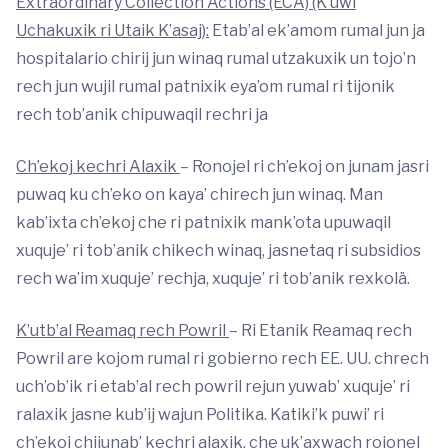
Extraordinary Collection Actions (ECA) (K’uwi
Uchakuxik ri Utaik K’asaj):
Etab’al ek’amom rumal jun ja
hospitalario chirij jun winaq rumal utzakuxik un tojo’n
rech jun wujil rumal patnixik eya’om rumal ri tijonik
rech tob’anik chipuwaqil rechri ja
Ch’ekoj kechri Alaxik
– Ronojel ri ch’ekoj on junam jasri
puwaq ku ch’eko on kaya’ chirech jun winaq. Man
kab’ixta ch’ekoj che ri patnixik mank’ota upuwaqil
xuquje’ ri tob’anik chikech winaq, jasnetaq ri subsidios
rech wa’im xuquje’ rechja, xuquje’ ri tob’anik rexkolä.
K’utb’al Reamaq rech Powril
– Ri Etanik Reamaq rech
Powril are kojom rumal ri gobierno rech EE. UU. chrech
uch’ob’ik ri etab’al rech powril rejun yuwab’ xuquje’ ri
ralaxik jasne kub’ij wajun Politika. Katiki’k puwi’ ri
ch’ekoj chijunab’ kechri alaxik, che uk’axwach rojonel