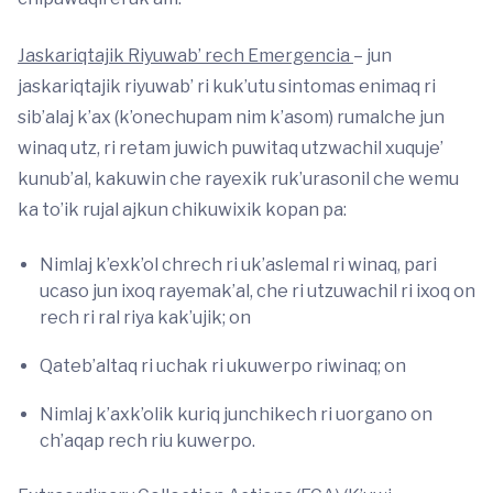
Jaskariqtajik Riyuwab’ rech Emergencia
– jun
jaskariqtajik riyuwab’ ri kuk’utu sintomas enimaq ri
sib’alaj k’ax (k’onechupam nim k’asom) rumalche jun
winaq utz, ri retam juwich puwitaq utzwachil xuquje’
kunub’al, kakuwin che rayexik ruk’urasonil che wemu
ka to’ik rujal ajkun chikuwixik kopan pa:
Nimlaj k’exk’ol chrech ri uk’aslemal ri winaq, pari
ucaso jun ixoq rayemak’al, che ri utzuwachil ri ixoq on
rech ri ral riya kak’ujik; on
Qateb’altaq ri uchak ri ukuwerpo riwinaq; on
Nimlaj k’axk’olik kuriq junchikech ri uorgano on
ch’aqap rech riu kuwerpo.