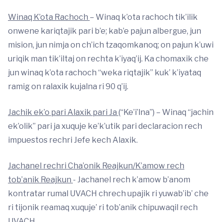
Winaq K’ota Rachoch
– Winaq k’ota rachoch tik’ilik
onwene kariqtajik pari b’e; kab’e pajun albergue, jun
mision, jun nimja on ch’ich tzaqomkanoq; on pajun k’uwi
uriqik man tik’iltaj on rechta k’iyaq’ij. Ka chomaxik che
jun winaq k’ota rachoch “weka riqtajik” kuk’ k’iyataq
ramig on ralaxik kujalna ri 90 q’ij.
Jachik ek’o pari Alaxik pari Ja
(“Ke’i’lna”) – Winaq “jachin
ek’olik” pari ja xuquje ke’k’utik pari declaracion rech
impuestos rechri Jefe kech Alaxik.
Jachanel rechri Cha’onik Reajkun/K’amow rech
tob’anik Reajkun
- Jachanel rech k’amow b’anom
kontratar rumal UVACH chrech upajik ri yuwab’ib’ che
ri tijonik reamaq xuquje’ ri tob’anik chipuwaqil rech
UVACH.