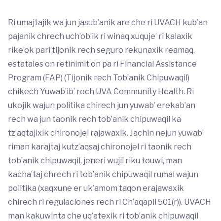
Ri umajtajik wa jun jasub’anik are che ri UVACH kub’an
pajanik chrech uch’ob’ik ri winaq xuquje’ ri kalaxik
rike’ok pari tijonik rech seguro rekunaxik reamaq,
estatales on retinimit on pa ri Financial Assistance
Program (FAP) (Tijonik rech Tob’anik Chipuwaqil)
chikech Yuwab’ib’ rech UVA Community Health. Ri
ukojik wajun politika chirech jun yuwab’ erekab’an
rech wa jun taonik rech tob’anik chipuwaqil ka
tz’aqtajixik chironojel rajawaxik. Jachin nejun yuwab’
riman karajtaj kutz’aqsaj chironojel ri taonik rech
tob’anik chipuwaqil, jeneri wujil riku touwi, man
kacha’taj chrech ri tob’anik chipuwaqil rumal wajun
politika (xaqxune er uk’amom taqon erajawaxik
chirech ri regulaciones rech ri Ch’aqapil 501(r)). UVACH
man kakuwinta che uq’atexik ri tob’anik chipuwaqil