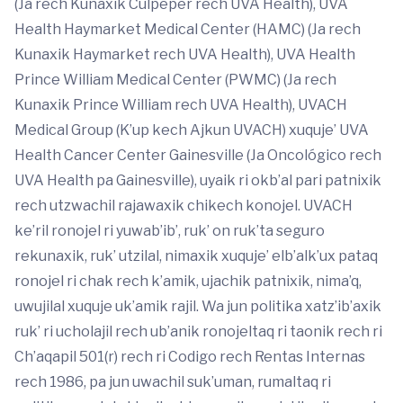
(Ja rech Kunaxik Culpeper rech UVA Health), UVA
Health Haymarket Medical Center (HAMC) (Ja rech
Kunaxik Haymarket rech UVA Health), UVA Health
Prince William Medical Center (PWMC) (Ja rech
Kunaxik Prince William rech UVA Health), UVACH
Medical Group (K’up kech Ajkun UVACH) xuquje’ UVA
Health Cancer Center Gainesville (Ja Oncológico rech
UVA Health pa Gainesville), uyaik ri okb’al pari patnixik
rech utzwachil rajawaxik chikech konojel. UVACH
ke’ril ronojel ri yuwab’ib’, ruk’ on ruk’ta seguro
rekunaxik, ruk’ utzilal, nimaxik xuquje’ elb’alk’ux pataq
ronojel ri chak rech k’amik, ujachik patnixik, nima’q,
uwujilal xuquje uk’amik rajil. Wa jun politika xatz’ib’axik
ruk’ ri ucholajil rech ub’anik ronojeltaq ri taonik rech ri
Ch’aqapil 501(r) rech ri Codigo rech Rentas Internas
rech 1986, pa jun uwachil suk’uman, rumaltaq ri