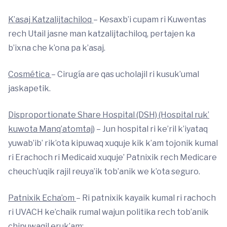
K’asaj Katzalijtachiloq
– Kesaxb’i cupam ri Kuwentas
rech Utail jasne man katzalijtachiloq, pertajen ka
b’ixna che k’ona pa k’asaj.
Cosmética
– Cirugía are qas ucholajil ri kusuk’umal
jaskapetik.
Disproportionate Share Hospital (DSH) (Hospital ruk’
kuwota Manq’atomtaj)
– Jun hospital ri ke’ril k’iyataq
yuwab’ib’ rik’ota kipuwaq xuquje kik k’am tojonik kumal
ri Erachoch ri Medicaid xuquje’ Patnixik rech Medicare
cheuch’uqik rajil reuya’ik tob’anik we k’ota seguro.
Patnixik Echa’om
– Ri patnixik kayaik kumal ri rachoch
ri UVACH ke’chaik rumal wajun politika rech tob’anik
chipuwaqil eruk’am: