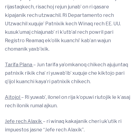
rijastaqkech, risachoj rejun junab’ on ri qasare
kipajanik rech utzwachil. Ri Departamento rech
Utzwachil xuquje’ Patnixik kech Winaq rech EE. UU.
kusuk’umaj chiajunab’ ri k’utb’al rech powril pari
Registro Reamaq ek’olik kuanchi’ kab’an wajun
chomanik yaxb’ixik.
Tarifa Plana
– Jun tarifa ya’omkanoq chikech ajujuntaq
patnixik rikik cha’ ri yuwab’ib’ xuquje che kiktojo pari
q’ijol kuanchi kaya’ri patnixik chikech.
Ajtojol
– Ri yuwab’, ilonel on rija k’opuwi riutojik le k’asaj
rech ilonik rumal ajkun.
Jefe rech Alaxik
– ri winaq kakajanik cheri uk’utik ri
impuestos jasne “Jefe rech Alaxik”.