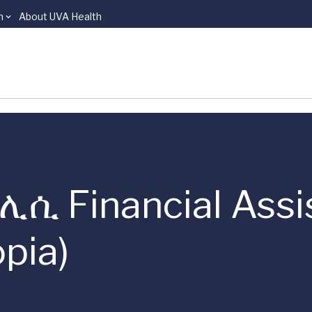
n
About UVA Health
ሲ Financial Assis
pia)