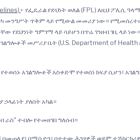
elines)
፦ የፌዴራል የድህነት ወለል (FPL) ለዚህ ፖሊሲ ዓላ
ሜሪካ መንግሥት ጥቅም ላይ የሚውል መመሪያ ነው። የሚመሰረ
ው የደህንነት ግምገማ ላይ ሳይሆን በጥሬ ገንዘብ ገቢ ላይ ነው
ልግሎቶች መሥሪያ ቤት (U.S. Department of Health 
ወሰኑ አገልግሎቶች አስቀድሞ የተወሰነ ክፍያ ሲሆን፣ አገል
 ኃላፊነት ያለበት አካል።
ተሰብ ራስ" ተብሎ የተመዘገበ ግለሰብ።
ኖር፤ በመጠለያ፣ በሚሲዮን፣ በተተው ሕንፃዎች ወይም ተሽከርካሪ