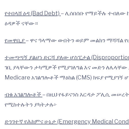
የተበላሸ ዕዳ (Bad Debt)
– ሊሰበሰቡ የማይችሉ ተብለው ከሚ
ዕዳዎች ናቸው።
የመዋቢያ
– ዋና ዓላማው ውበትን ወይም መልክን ማሻሻል የ
ተመጣጣኝ ያልሆነ ድርሻ ያለው ሆስፒታል (Disproportiona
ገቢ ያላቸውን ታካሚዎች የሚያገለግል እና መድን ለሌላቸው 
Medicare አገልግሎቶች ማዕከል (CMS) ክፍያ የሚያገኝ 
ብቁ አገልግሎቶች
– በዚህ የፋይናንስ እርዳታ ፖሊሲ መሠረ
የሚከተሉትን ያካትታሉ፦
ድንገተኛ የሕክምና ሁኔታ (Emergency Medical Condi