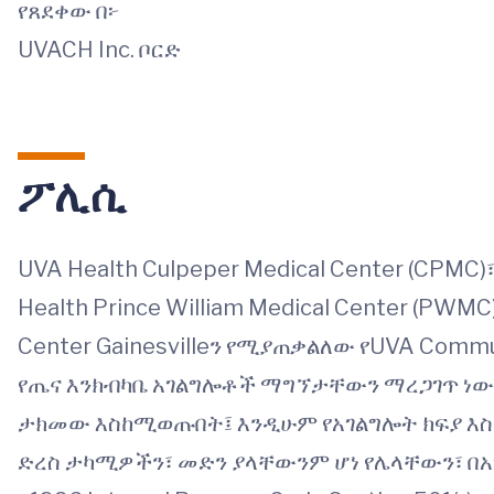
የጸደቀው በ፦
UVACH Inc. ቦርድ
ፖሊሲ
UVA Health Culpeper Medical Center (CPMC)
Health Prince William Medical Center (PWMC
Center Gainesvilleን የሚያጠቃልለው የUVA Comm
የጤና እንክብካቤ አገልግሎቶች ማግኘታቸውን ማረጋገጥ ነው።
ታክመው እስከሚወጡበት፤ እንዲሁም የአገልግሎት ክፍያ እስ
ድረስ ታካሚዎችን፣ መድን ያላቸውንም ሆነ የሌላቸውን፣ በአግ