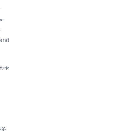
ማ
ተው
።
and
ግሎቱ
ዎች