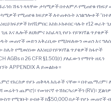
ንሹራንስ ሽፋን ላላቸው ታካሚዎች በተለምዶ የሚጠየቁ የክፍያ
 ታካሚዎች የሚጠየቁ ክፍያዎች ለተጠቀሱት አገልግሎቶች “በተ
ነዚህ ክፍያዎች ከኖቬምበር እስከ ኦክቶበር ባሉት የ12 ወራት ጊ
ኛ ጊዜ እና ሌሎች ለህክምና አስፈላጊ የሆኑ የይገባኛል ጥያቄዎች
ዱት መጠኖች መድን አቅራቢው የሚከፍለውን መጠን እና ግለሰ
 ስሌት የሚወሰነው ለእነዚህ የይገባኛል ጥያቄዎች ከፋዮች
 AGBs በ 26 CFR §1.501(r) ያለፈውን የማየት ዘዴን
ግኘት APPENDIX A ይመልከቱ።
 ጨምሮ የእርስዎ የሆኑ ጠቅላላ እሴቶች ናቸው።
በተጨማሪም፣ 
ሻ መሬትን ጨምሮ)፣ የመዝናኛ ተሽከርካሪዎችን (RV)፣ ጀልባ
 ውስጥ የሚገቡት ሀብቶች ከ$50,000 በታች የሆኑ መጠኖች 