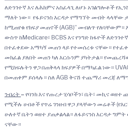
ለድንገተኛ እና ለሕክምና አስፈላጊ ለሆኑ አገልግሎቶች የኢ
ማለት ነው። የፋይናንስ እርዳታ የማግኘት መብት ላላቸው
ከሚጠየቁ የክፍያ መጠኖች (AGB)” መብለጥ የለባቸውም። እ
ውስጥ ከMedicare፣ BCBS እና የንግድ ከፋዮች ለድንገተ
በተፈቀደው አማካኝ መጠን ላይ የተመሰረቱ ናቸው። የተፈቀ
መክፈል ያለበት መጠን ካለ እርሱንም ያካትታል። የመጨረሻው
የሚከፍሉትን ዋጋ በጠቅላላ ክፍያዎች በማካፈል ነው። UVACH
በመጠቀም ይሰላሉ። ስለ AGB ቅናሽ ተጨማሪ መረጃ ለማ
ንብረት
–
የባንክ እና የጡረታ ሂሳቦችን፣ ቤት፣ መኪና ወዘተ
የሚችሉ ሀብቶች የጥሬ ገንዘብ ዋጋ ያላቸውን መሬቶች (የእር
ሁለተኛ ቤትን ወዘተ ያጠቃልላል። ለፋይናንስ እርዳታ ግምት
ናቸው።