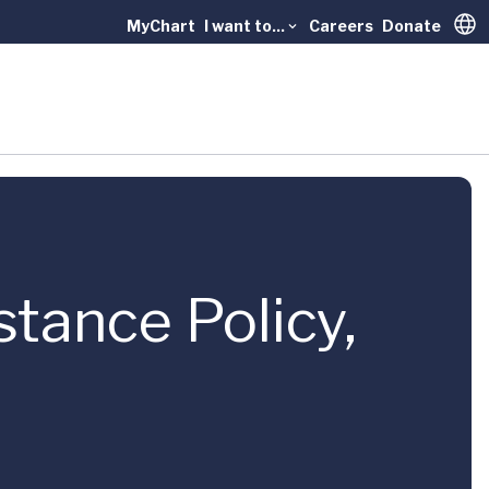
MyChart
I want to...
Careers
Donate
Trans
tance Policy,