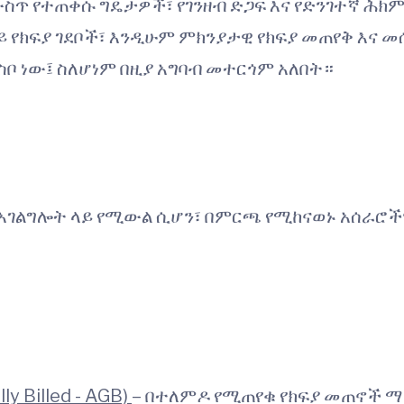
r) ውስጥ የተጠቀሱ ግዴታዎች፣ የገንዘብ ድጋፍ እና የድንገተኛ ሕክ
ይ የክፍያ ገደቦች፣ እንዲሁም ምክንያታዊ የክፍያ መጠየቅ እና 
 ነው፤ ስለሆነም በዚያ አግባብ መተርጎም አለበት።
 አገልግሎት ላይ የሚውል ሲሆን፣ በምርጫ የሚከናወኑ አሰራሮች
 Billed - AGB)
– በተለምዶ የሚጠየቁ የክፍያ መጠኖች 