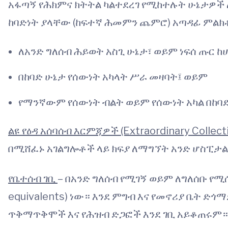
አፋጣኝ የሕክምና ክትትል ካልተደረገ የሚከተሉት ሁኔታዎ
ከባድነት ያላቸው (ከፍተኛ ሕመምን ጨምሮ) አጣዳፊ ምልክ
ለአንድ ግለሰብ ሕይወት አስጊ ሁኔታ፣ ወይም ነፍሰ ጡር ከ
በከባድ ሁኔታ የሰውነት አካላት ሥራ መዛባት፤ ወይም
የማንኛውም የሰውነት ብልት ወይም የሰውነት አካል በከባድ
ልዩ የዕዳ አሰባሰብ እርምጃዎች (Extraordinary Collect
በሚሸፈኑ አገልግሎቶች ላይ ክፍያ ለማግኘት አንድ ሆስፒታ
የቤተሰብ ገቢ
– በአንድ ግለሰብ የሚገኝ ወይም ለግለሰቡ የሚሰ
equivalents) ነው። እንደ ምግብ እና የመኖሪያ ቤት ድጎ
ጥቅማጥቅሞች እና የሕዝብ ድጋፎች እንደ ገቢ አይቆጠሩም።