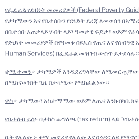
የፌዴራል የድህነት መመሪያዎች (Federal Poverty Guid
የታካሚውን እና የቤተሰቡን የድህነት ደረጃ ለመወሰን በአ
በቤተሰቡ አጠቃላይ ሃብት ላይ፣ ዓመታዊ ፍጆታ፣ ወይም የራሳቸ
የድህነት መመሪያዎች በየዓመቱ በዩኤስ የጤና እና የሰብዓዊ አገ
Human Services) በፌዴራል መዝገብ ውስጥ ይታደሳሉ።
ቋሚ ተመን
፦ ታካሚዎች እንዲደረግላቸው ለሚመርጧቸው የተ
በሚከናወንበት ጊዜ በታካሚው የሚከፈል ነው።
ዋስ
፦ ታካሚው፣ አስታማሚው ወይም ለጤና እንክብካቤ ክፍያ
የቤተሰብ ራስ
፦ በታክስ መግለጫ (tax return) ላይ "የቤ
ቤት የሌለው
፦ ቋሚ መኖሪያ የሌለው እና በጎዳና ላይ የሚ