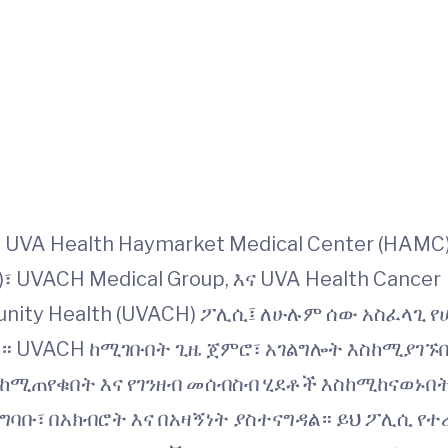
፣ UVA Health Haymarket Medical Center (HAMC
)፣ UVACH Medical Group, እና UVA Health Cancer
unity Health (UVACH) ፖሊሲ፤ ለሁሉም ሰው አስፈላጊ የ
 UVACH ከሚገቡበት ጊዜ ጀምሮ፣ አገልግሎት እስከሚያገኙበ
ከሚጠየቁበት እና የገንዘብ መሰብስብ ሂደቶች እስከሚከናወኑበት
ባቡ፣ በአክብሮት እና በአዛኝነት ያስተናግዳል። ይህ ፖሊሲ የ