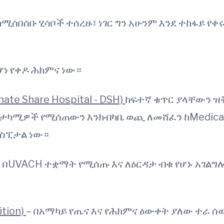
ሰበሰቡ ሂሳቦች ተሰረዙ፣ ነገር ግን አሁንም እንደ ተከፋይ የቀ
ሆነ የቀዶ ሕክምና ነው።
te Share Hospital - DSH)
ከፍተኛ ቁጥር ያላቸውን ዝ
ታካሚዎች የሚሰጠውን እንክብካቤ ወጪ ለመሸፈን ከMedicai
ሆስፒታል ነው።
ት በUVACH ተቋማት የሚሰጡ እና ለዕርዳታ ብቁ የሆኑ አገል
tion)
– በአማካይ የጤና እና የሕክምና ዕውቀት ያለው ተራ ሰ