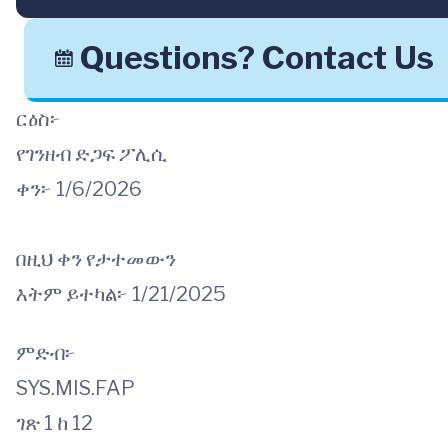
Questions? Contact Us
ርዕስ፦
የገንዘብ ድጋፍ ፖሊሲ
ቀን፦ 1/6/2026
በዚህ ቀን የታተመውን
እትም ይተካል፦ 1/21/2025
ምድብ፦
SYS.MIS.FAP
ገጽ 1 ከ 12