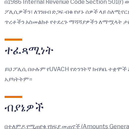
በ1986 Internal Revenue Code Section 501(
ፖሊሲዎችን፣ ለገንዘብ ድጋፍ ብቁ የሆኑ ሰዎች ላይ ስለሚኖር
ጥረቶችን አስመልክቶ የተደረጉ ማሻሻያዎችን ለማሟላት ታስቦ
ተፈጻሚነት
ይህ ፖሊሲ በሁሉም የUVACH የድንገትኛ ክብካቤ ተቋሞች
አያካትትም።
ብያኔዎች
በተለምዶ የሚጠየቁ የክፍያ መጠኖች (Amounts Generally