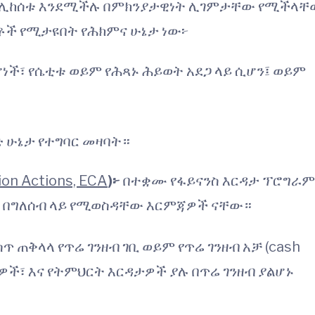
ች ሊከሰቱ እንደሚችሉ በምክንያታዊነት ሊገምታቸው የሚችላቸ
ቶች የሚታዩበት የሕክምና ሁኔታ ነው፦
ሆነች፣ የሴቲቱ ወይም የሕጻኑ ሕይወት አደጋ ላይ ሲሆን፤ ወይም
 ሁኔታ የተግባር መዛባት።
ion Actions, ECA
)፦
በተቋሙ የፋይናንስ እርዳታ ፕሮግራም
ል በግለሰብ ላይ የሚወስዳቸው እርምጃዎች ናቸው።
ጥ ጠቅላላ የጥሬ ገንዘብ ገቢ ወይም የጥሬ ገንዘብ አቻ (cash
ማዎች፣ እና የትምህርት እርዳታዎች ያሉ በጥሬ ገንዘብ ያልሆኑ