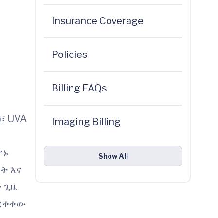
Insurance Coverage
Policies
Billing FAQs
)፣ UVA
Imaging Billing
ሆኑ
Show All
ት እና
 ጊዜ
ተረቀቀው