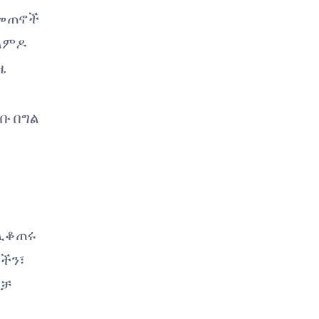
 መጠኖች
ለምዶ
ዜ
ቡ በግል
ሊቆጠሩ
ዎችን፣
ብቻ