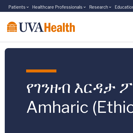
Patients
Healthcare Professionals
Research
Educatio
Skip to main content
የገንዘብ እርዳታ ፖሊ
Amharic (Ethio