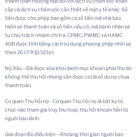
thanh toán thương mại đối với dịch vụ chăm sóc khẩn
cấp và dịch vụ chăm sóc cần thiết về mặt y tế khác. Số
tiền được cho phép bao gồm cả số tiền mà nhà bảo
hiểm sẽ thanh toán và số tiền, nếu có, mà bệnh nhân sẽ
tự chịu trách nhiệm chi trả. CPMC, PWMC và HAMC
AGB được tính bằng cách sử dụng phương pháp nhìn lại
theo 26 CFR §1.501(r).
Nợ Xấu – Đã được xóa khỏi danh mục khoản phải thu do
không thể thu hồi nhưng vẫn được coi là số dư nợ chưa
thanh toán.
Cơ quan Thu hồi nợ - Cơ quan Thu hồi nợ là bất kỳ tổ
chức nào tham gia truy thu hoặc thu hồi khoản tiền từ
người bảo lãnh.
Giai đoạn Đủ điều kiện – Khoảng thời gian người bảo