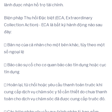
lãnh được nhận hỗ trợ tài chính.
Biện pháp Thu hồi Đặc biệt (ECA, Extraordinary
Collection Action) - ECA là bất kỳ hành động nào sau
đây:
□ Bán nợ của cá nhân cho một bên khác, tùy theo một
số ngoại lệ
□ Báo cáo sự cố cho cơ quan báo cáo tín dụng hoặc cục
tín dụng
□ Hoãn lại, từ chối hoặc yêu cầu thanh toán trước khi
cung cấp dịch vụ chăm sóc y tế cần thiết do chưa thanh
toán cho dịch vụ chăm sóc đã được cung cấp trước đó.
□ Các biện pháp yêu cầu quy trình pháp lý, bao gồm